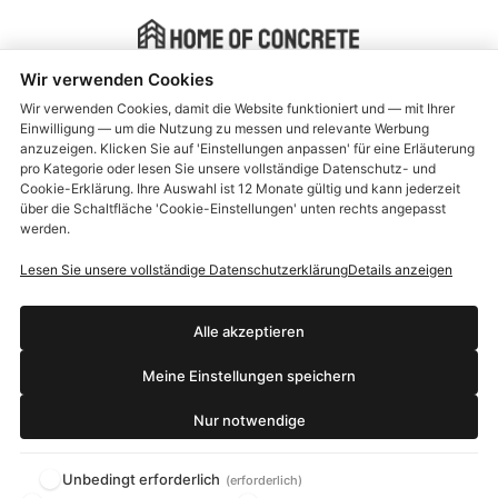
Wir verwenden Cookies
Instant Beton Ciré ® is manufactured by Home of Concrete
Wir verwenden Cookies, damit die Website funktioniert und — mit Ihrer
Einwilligung — um die Nutzung zu messen und relevante Werbung
Allgemeine Geschäftsbedingungen
anzuzeigen. Klicken Sie auf 'Einstellungen anpassen' für eine Erläuterung
pro Kategorie oder lesen Sie unsere vollständige Datenschutz- und
Lieferung und Rückgabe
Cookie-Erklärung. Ihre Auswahl ist 12 Monate gültig und kann jederzeit
über die Schaltfläche 'Cookie-Einstellungen' unten rechts angepasst
Gewährleistung und Beschwerden
werden.
Über uns
Lesen Sie unsere vollständige Datenschutzerklärung
Details anzeigen
Kundendienst
Datenschutzerklärung
Alle akzeptieren
Gebrauchsanleitung Instant Beton Cire
Meine Einstellungen speichern
Gebrauchsanleitung Instant Betonfarbe
Nur notwendige
Unbedingt erforderlich
(erforderlich)