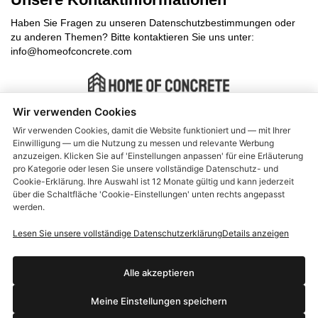
Haben Sie Fragen zu unseren Datenschutzbestimmungen oder
zu anderen Themen? Bitte kontaktieren Sie uns unter:
info@homeofconcrete.com
Wir verwenden Cookies
Instant Beton Ciré ® is manufactured by Home of Concrete
Wir verwenden Cookies, damit die Website funktioniert und — mit Ihrer
Einwilligung — um die Nutzung zu messen und relevante Werbung
Allgemeine Geschäftsbedingungen
anzuzeigen. Klicken Sie auf 'Einstellungen anpassen' für eine Erläuterung
pro Kategorie oder lesen Sie unsere vollständige Datenschutz- und
Lieferung und Rückgabe
Cookie-Erklärung. Ihre Auswahl ist 12 Monate gültig und kann jederzeit
über die Schaltfläche 'Cookie-Einstellungen' unten rechts angepasst
Gewährleistung und Beschwerden
werden.
Über uns
Lesen Sie unsere vollständige Datenschutzerklärung
Details anzeigen
Kundendienst
Datenschutzerklärung
Alle akzeptieren
Gebrauchsanleitung Instant Beton Cire
Meine Einstellungen speichern
Gebrauchsanleitung Instant Betonfarbe