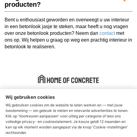
producten?
Bent u enthousiast geworden en overweegt u uw interieur
in een betonlook jasje te steken, maar heeft u nog vragen
over onze betonlook producten? Neem dan
contact
met
ons op. Wij helpen u graag op weg een prachtig interieur in
betonlook te realiseren.
Instant Beton Ciré ® is manufactured by Home of Concrete
Wij gebruiken cookies
Wij gebruiken cookies om de website te laten werken en — met jouw
Algemene voorwaarden
toestemming — om gebruik te meten en relevante advertenties te tonen.
Klik op 'Voorkeuren aanpassen' voor uitleg per categorie of lees ons
Verzenden & retourneren
volledige privacy- en cookiestatement. Je keuze geldt 12 maanden en
kan op elk moment worden aangepast via de knop 'Cookie-instellingen'
Garantie en Klachten
rechtsonder.