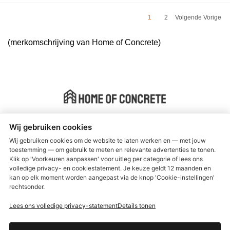
1
2
Volgende Vorige
(merkomschrijving van Home of Concrete)
Instant Beton Ciré ® is manufactured by Home of Concrete
Wij gebruiken cookies
Wij gebruiken cookies om de website te laten werken en — met jouw
Algemene voorwaarden
toestemming — om gebruik te meten en relevante advertenties te tonen.
Klik op 'Voorkeuren aanpassen' voor uitleg per categorie of lees ons
Verzenden & retourneren
volledige privacy- en cookiestatement. Je keuze geldt 12 maanden en
kan op elk moment worden aangepast via de knop 'Cookie-instellingen'
Garantie en Klachten
rechtsonder.
Over ons
Lees ons volledige privacy-statement
Details tonen
Klantenservice
Privacy Policy