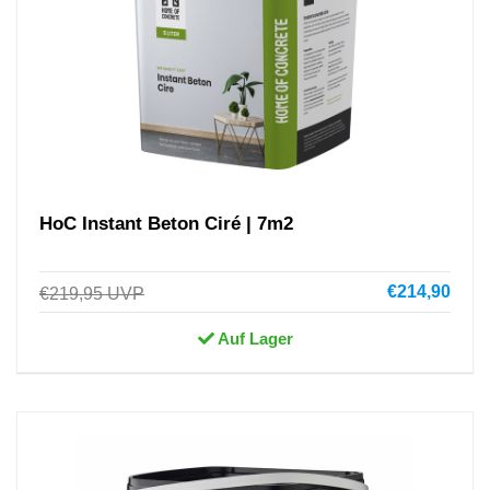
HoC Instant Beton Ciré | 7m2
€214,90
€219,95
UVP
Auf Lager