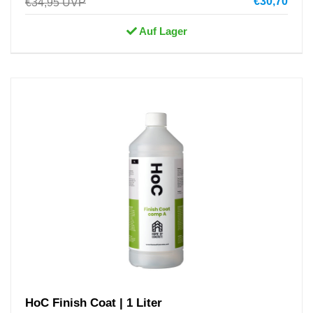
€30,70
€34,95
UVP
Auf Lager
HoC Finish Coat | 1 Liter