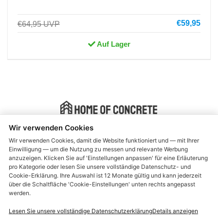
€59,95
€64,95
UVP
Auf Lager
Wir verwenden Cookies
Instant Beton Ciré ® is manufactured by Home of Concrete
Wir verwenden Cookies, damit die Website funktioniert und — mit Ihrer
Einwilligung — um die Nutzung zu messen und relevante Werbung
Allgemeine Geschäftsbedingungen
anzuzeigen. Klicken Sie auf 'Einstellungen anpassen' für eine Erläuterung
pro Kategorie oder lesen Sie unsere vollständige Datenschutz- und
Lieferung und Rückgabe
Cookie-Erklärung. Ihre Auswahl ist 12 Monate gültig und kann jederzeit
über die Schaltfläche 'Cookie-Einstellungen' unten rechts angepasst
Gewährleistung und Beschwerden
werden.
Über uns
Lesen Sie unsere vollständige Datenschutzerklärung
Details anzeigen