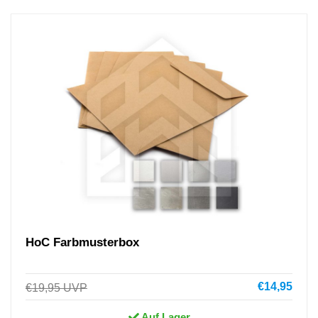
HoC Farbmusterbox
€14,95
€19,95
UVP
Auf Lager